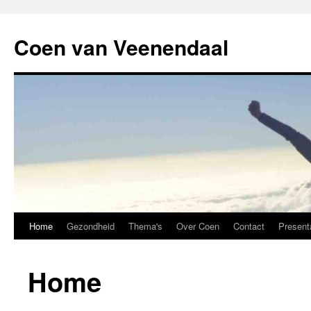
Coen van Veenendaal
Home
Gezondheid
Thema's
Over Coen
Contact
Present
Home