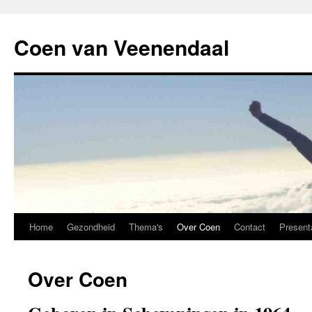
Coen van Veenendaal
Home
Gezondheid
Thema's
Over Coen
Contact
Present
Over Coen