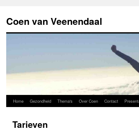
Coen van Veenendaal
Home
Gezondheid
Thema's
Over Coen
Contact
Present
Tarieven