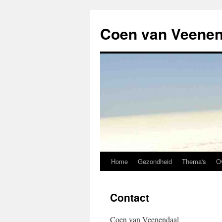
Coen van Veenen
Home
Gezondheid
Thema's
O
Contact
Coen van Veenendaal